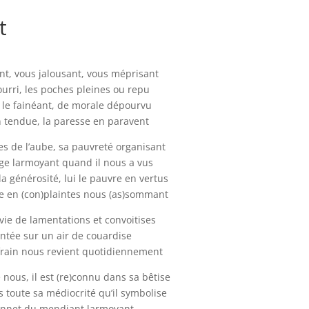
t
nt, vous jalousant, vous méprisant
pourri, les poches pleines ou repu
̀, le fainéant, de morale dépourvu
 tendue, la paresse en paravent
s de l’aube, sa pauvreté organisant
ge larmoyant quand il nous a vus
a générosité, lui le pauvre en vertus
he en (con)plaintes nous (as)sommant
vie de lamentations et convoitises
ntée sur un air de couardise
frain nous revient quotidiennement
 nous, il est (re)connu dans sa bêtise
s toute sa médiocrité qu’il symbolise
onnet du mendiant larmoyant.