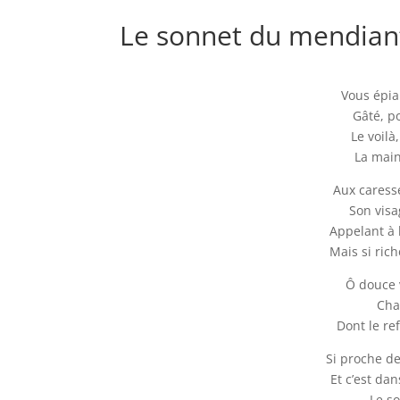
Le sonnet du mendian
Vous épia
Gâté, 
Le voila
La main
Aux caresse
Son visa
Appelant à l
Mais si ric
Ô douce 
Cha
Dont le re
Si proche de
Et c’est dan
Le s