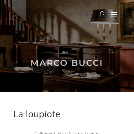
MARCO BUCCI
La loupiote
S’allumant ici et là, la nuit venue